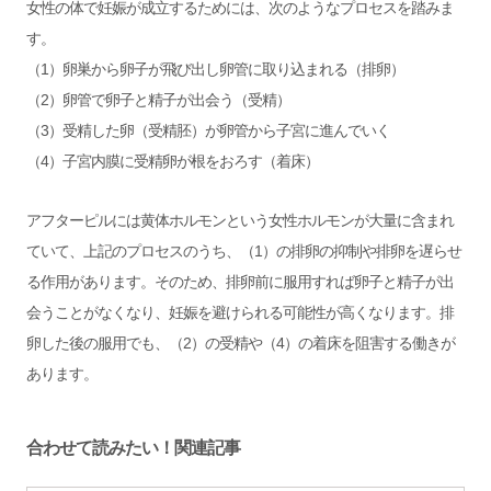
女性の体で妊娠が成立するためには、次のようなプロセスを踏みま
す。
（1）卵巣から卵子が飛び出し卵管に取り込まれる（排卵）
（2）卵管で卵子と精子が出会う（受精）
（3）受精した卵（受精胚）が卵管から子宮に進んでいく
（4）子宮内膜に受精卵が根をおろす（着床）
アフターピルには黄体ホルモンという女性ホルモンが大量に含まれ
ていて、上記のプロセスのうち、（1）の排卵の抑制や排卵を遅らせ
る作用があります。そのため、排卵前に服用すれば卵子と精子が出
会うことがなくなり、妊娠を避けられる可能性が高くなります。排
卵した後の服用でも、（2）の受精や（4）の着床を阻害する働きが
あります。
合わせて読みたい！関連記事