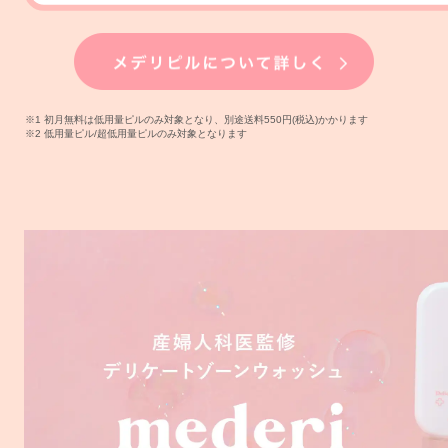
※1 初月無料は低用量ピルのみ対象となり、別途送料550円(税込)かかります
※2 低用量ピル/超低用量ピルのみ対象となります