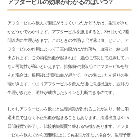
アフターピルの効果がわかるのはいつ？
アフターピルを飲んで避妊がうまくいったかどうかは、生理がきた
かどうかでわかります。アフターピルを服用すると、3日目から2週
間以内に生理がきます。このときの生理は「消退出血」といい、ア
フターピルの作用によって子宮内膜がはがれ落ち、血液と一緒に排
出されます。この消退出血が起きれば、避妊に成功して妊娠してい
ない可能性が高いといえます。排卵前や排卵期にアフターピルを飲
んだ場合は、服用後に消退出血が起きて、その後にふだん通りの生
理がきます。つまりアフターピルを飲んだ後に消退出血か、翌月の
生理がきたら、避妊が成功したサインと判断できるのです。
しかしアフターピルを飲むと生理周期が乱れることがあり、稀に消
退出血ではなく不正出血が起きることもあります。消退出血は3～5
日間程度で終了し、比較的短期間で終わる特徴があります。アフタ
ーピルを飲んでから3週間以上しても生理が来ない場合や、生理予定