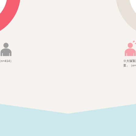
=414）
※大塚製
査」（n=