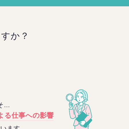
ますか？
そ…
による仕事への影響
ています