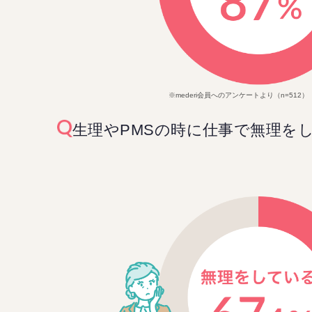
※mederi会員へのアンケートより（n=512）
生理やPMSの時に仕事で無理を