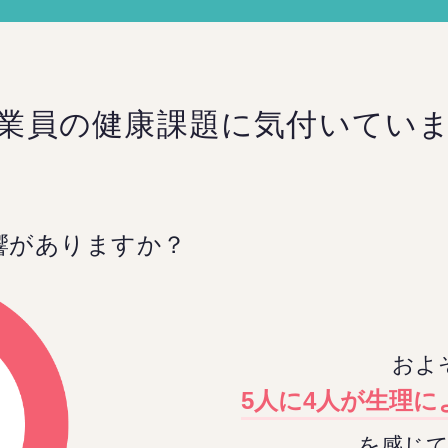
業員の健康課題に
気付いてい
響がありますか？
およ
5人に4人が生理
を感じ