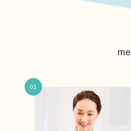
me
01