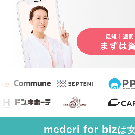
mederi for biz
は