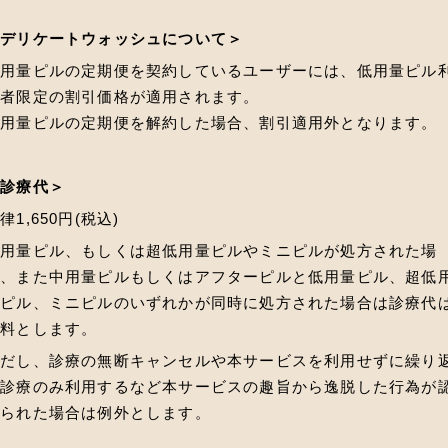
＜デリケートウォッシュについて＞
低用量ピルの定期便を契約しているユーザーには、低用量ピル
用者限定の割引価格が適用されます。
低用量ピルの定期便を解約した場合、割引適用外となります。
＜診療代＞
律1,650円(税込)
低用量ピル、もしくは超低用量ピルやミニピルが処方された場
合、また中用量ピルもしくはアフターピルと低用量ピル、超低
量ピル、ミニピルのいずれかが同時に処方された場合は診療代
無料とします。
ただし、診療の無断キャンセルや本サービスを利用せずに繰り
し診療のみ利用するなど本サービスの趣旨から逸脱した行為が
められた場合は例外とします。