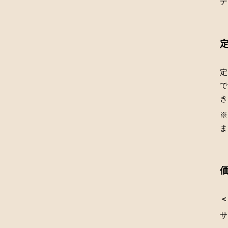
デ
定
で