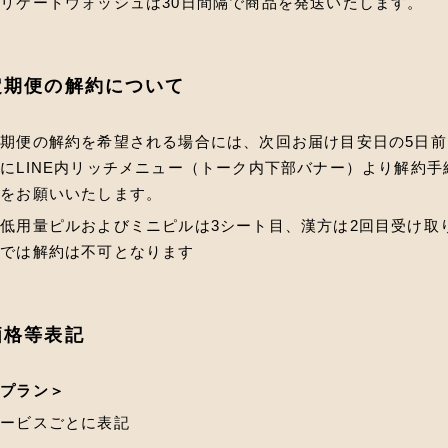
リケートウォッシュは30日間隔で商品を発送いたします。
定期便の解約について
期便の解約を希望される場合には、次回お届け目安日の5日前
にLINE内リッチメニュー（トーク内下部バナー）より解約手
きをお願いいたします。
※低用量ピル
およびミニピルは
3シート目、漢方は2回目受け取
までは解約は不可となります
価格等表記
＜プラン＞
サービスごとに表記