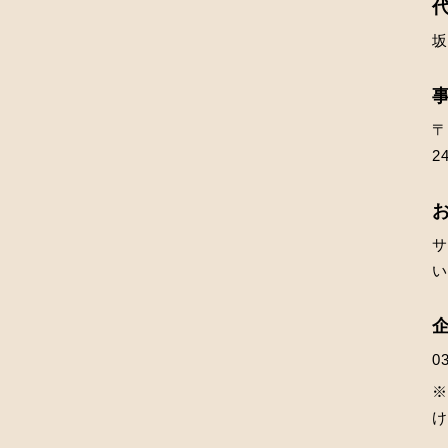
坂
〒
2
0
※