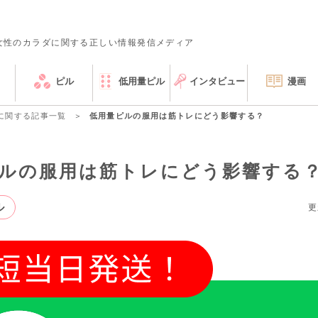
女性のカラダに関する正しい情報発信メディア
ピル
低用量ピル
インタビュー
漫画
に関する記事一覧
低用量ピルの服用は筋トレにどう影響する？
ルの服用は筋トレにどう影響する
ル
更