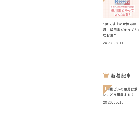
1億人以上の女性が服
用！低用量ピルってど
なお薬？
2023.08.11
新着記事
低用量ピルの服用は筋
レにどう影響する？
2026.05.18