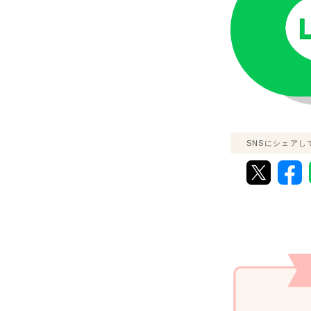
SNSにシェアし