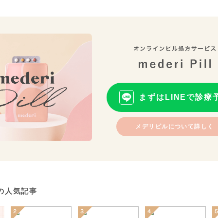
まずはLINEで診療
メデリピルについて詳しく
の人気記事