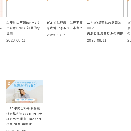
生理前の不調はPMS？
ピルで生理痛・生理不順
ニキビ/肌荒れの原因は
ピ
ん
ピルがPMSに効果的な
を改善できるって本当？
○○？
服
理由
美肌と低用量ピルの関係
の
2023.08.11
2023.08.11
2023.08.11
2
ト
「10年間ピルを飲み続
けた私がmederi Pillを
はじめた理由」mederi
代表 坂梨 亜里咲