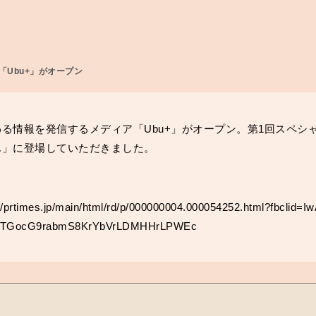
Ubu+」がオープン
る情報を発信するメディア「Ubu+」がオープン。第1回スペシ
ん」に登場していただきました。
。
://prtimes.jp/main/html/rd/p/000000004.000054252.html?fbclid
lTGocG9rabmS8KrYbVrLDMHHrLPWEc