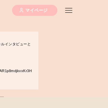
マイページ
ャルインタビューと
=IwAR1p8mdjkvxKr3H