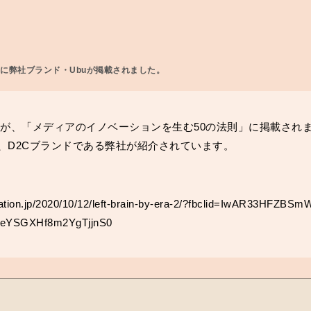
に弊社ブランド・Ubuが掲載されました。
uが、「メディアのイノベーションを生む50の法則」に掲載され
、D2Cブランドである弊社が紹介されています。
。
vation.jp/2020/10/12/left-brain-by-era-2/?fbclid=IwAR33HFZB
eYSGXHf8m2YgTjjnS0