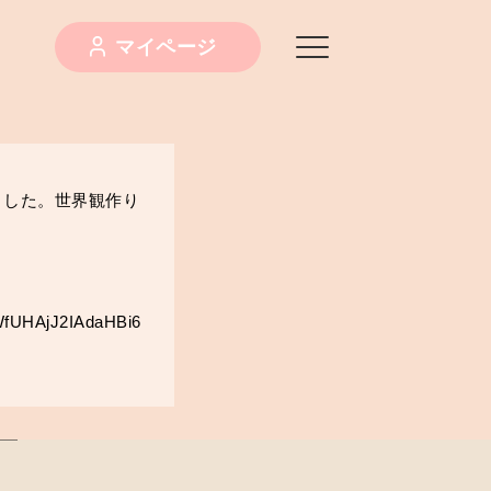
マイページ
ました。世界観作り
SmWfUHAjJ2IAdaHBi6