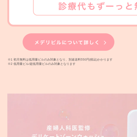
※1 初月無料は低用量ピルのみ対象となり、別途送料550円(税込)かかります
※2 低用量ピル/超低用量ピルのみ対象となります