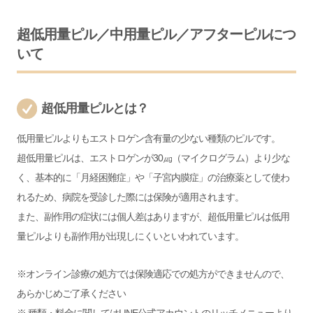
超
低用量ピル／中用量ピル／アフターピルにつ
いて
超低用量ピルとは？
低用量ピルよりもエストロゲン含有量の少ない種類のピルです。
超低用量ピルは、エストロゲンが30㎍（マイクログラム）より少な
く、基本的に「月経困難症」や「子宮内膜症」の治療薬として使わ
れるため、病院を受診した際には保険が適用されます。
また、副作用の症状には個人差はありますが、超低用量ピルは低用
量ピルよりも副作用が出現しにくいといわれています。
※オンライン診療の処方では保険適応での処方ができませんので、
あらかじめご了承ください
※ 種類・料金に関しては
LINE公式アカウント
のリッチメニューより