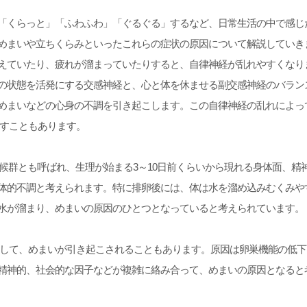
「くらっと」「ふわふわ」「ぐるぐる」するなど、日常生活の中で感じ
めまいや立ちくらみといったこれらの症状の原因について解説していき
えていたり、疲れが溜まっていたりすると、自律神経が乱れやすくなり
の状態を活発にする交感神経と、心と体を休ませる副交感神経のバラン
めまいなどの心身の不調を引き起こします。この自律神経の乱れによって
こすこともあります。
症候群とも呼ばれ、生理が始まる3～10日前くらいから現れる身体面、精
体的不調と考えられます。特に排卵後には、体は水を溜め込みむくみや
水が溜まり、めまいの原因のひとつとなっていると考えられています。
として、めまいが引き起こされることもあります。原因は卵巣機能の低
精神的、社会的な因子などが複雑に絡み合って、めまいの原因となると