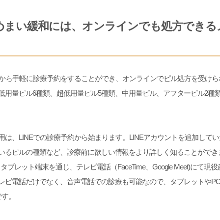
めまい緩和には、オンラインでも処方できる
NEから手軽に診療予約をすることができ、オンラインでピル処方を受け
低用量ピル6種類、超低用量ピル5種類、中用量ピル、アフターピル2種
用は、LINEでの診療予約から始まります。LINEアカウントを追加して
いるピルの種類など、診療前に欲しい情報をより詳しく知ることができ
ブレット端末を通じ、テレビ電話（FaceTime、Google Meet)にて
レビ電話だけでなく、音声電話での診療も可能なので、タブレットやP
です。