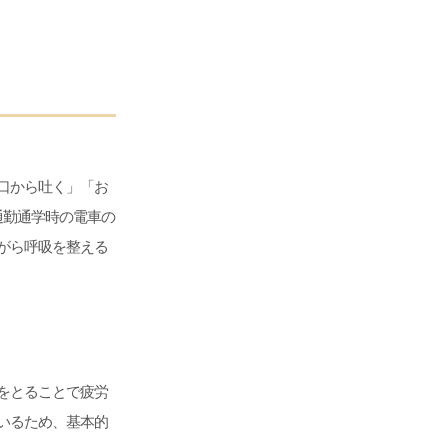
口から吐く」「お
通勤通学時の電車の
がら呼吸を整える
をとることで疲労
いるため、基本的