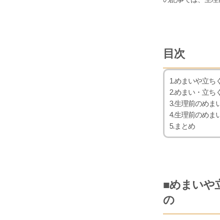
目次
1.めまいや立
2.めまい・立ち
3.生理前のめ
4.生理前のめ
5.まとめ
■めまいや
の