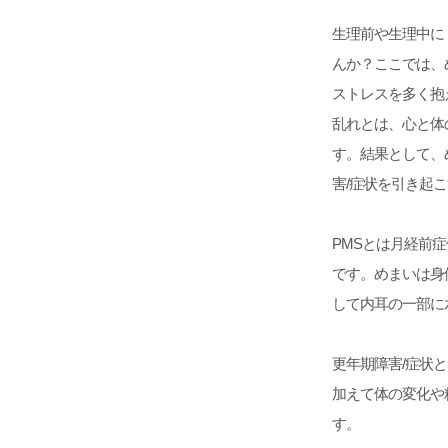
生理前や生理中に
んか？ここでは、
ストレスを多く抱
乱れとは、心と体
す。結果として、
害/症状を引き起
PMSとは月経前
です。めまいは身
して内耳の一部に
更年期障害/症状
加えて体の変化や
す。