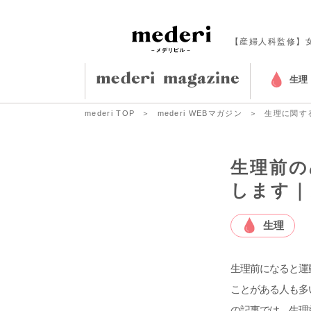
【産婦人科監修】
生理
mederi TOP
mederi WEBマガジン
生理に関す
生理前の
します｜
生理
生理前になると運
ことがある人も多
の記事では、生理