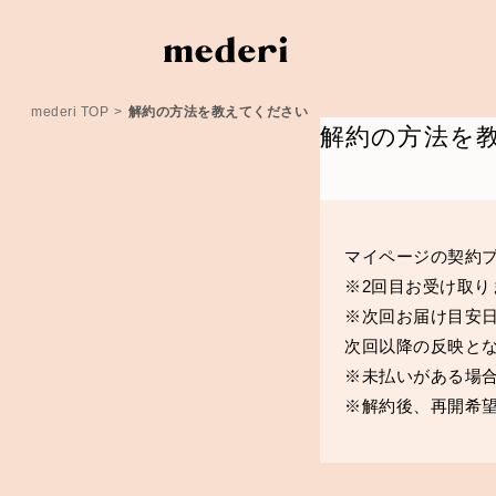
mederi TOP
>
解約の方法を教えてください
解約の方法を
マイページの契約
※2回目お受け取り
※次回お届け目安
次回以降の反映と
※未払いがある場
※解約後、再開希