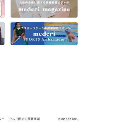
シー
ピルに関する重要事項
© mederi Inc.