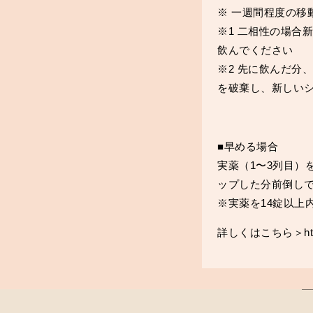
※ 一週間程度の移
※1 二相性の場合
飲んでください
※2 先に飲んだ分
を破棄し、新しい
■早める場合
実薬（1〜3列目
ップした分前倒し
※実薬を14錠以上
詳しくはこちら＞https://