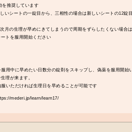
動を推奨しています
新しいシートの一錠目から、三相性の場合は新しいシートの12錠
、次月の生理が早めにきてしまうので周期をずらしたくない場合
シートを服用開始ください
）を服用中に早めたい日数分の錠剤をスキップし、偽薬を服用開始
で生理が来ます。
内服いただければ生理日を早めることが可能です
mederi.jp/learn/learn17/