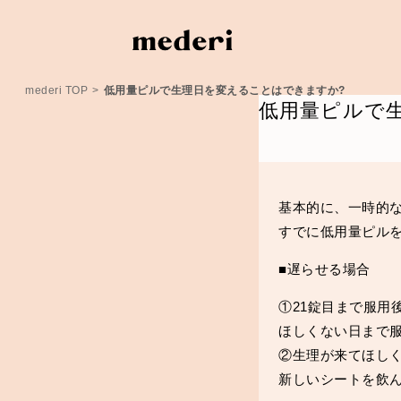
mederi TOP
>
低用量ピルで生理日を変えることはできますか?
低用量ピルで
基本的に、一時的
すでに低用量ピル
■遅らせる場合
①21錠目まで服用
ほしくない日まで
②生理が来てほし
新しいシートを飲