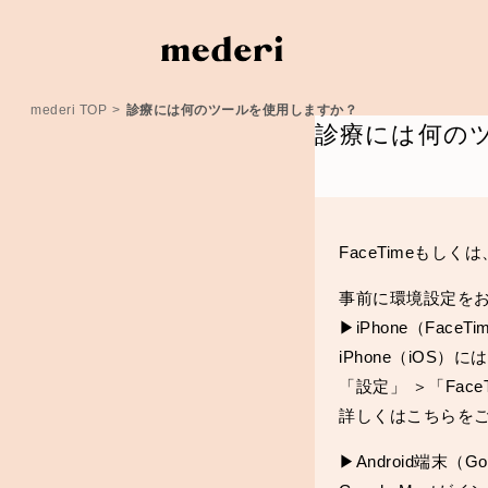
mederi TOP
>
診療には何のツールを使用しますか？
診療には何の
FaceTimeもしくは
事前に環境設定を
▶︎iPhone（Fac
iPhone（iOS）
「設定」 ＞「Fac
詳しくは
こちら
を
▶︎Android端末（G